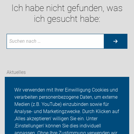
Ich habe nicht gefunden, was
ich gesucht habe:
Aktuelles
Themen
Wir verwenden mit Ihrer Einwilligung Cookies und
verarbeiten personenbezogene Daten, um externe
ADFC Kleinmachnow
Medien (z.B. YouTube) einzubinden sowie für
Analyse- und Marketingzwecke. Durch Klicken auf
Sei dabei
‚Alles akzeptieren‘ willigen Sie ein. Unter
Presse
‚Einstellungen‘ können Sie dies individuell
anpassen. Ohne Ihre Zustimmung verwenden wir